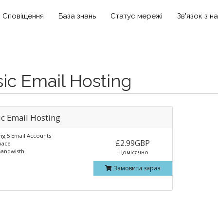
Сповіщення
База знань
Статус мережі
Зв'язок з н
ic Email Hosting
ic Email Hosting
ng 5 Email Accounts
£2.99GBP
pace
andwisth
Щомісячно
Замовити зараз