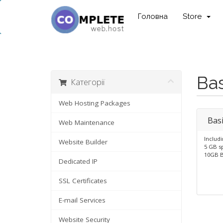
Головна
Store
Bas
Категорії
Web Hosting Packages
Bas
Web Maintenance
Includi
Website Builder
5 GB s
10GB B
Dedicated IP
SSL Certificates
E-mail Services
Website Security